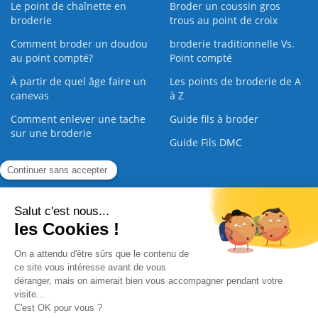
Le point de chaînette en
Broder un coussin gros
broderie
trous au point de croix
Comment broder un doudou
broderie traditionnelle Vs.
au point compté?
Point compté
À partir de quel âge faire un
Les points de broderie de A
canevas
à Z
Comment enlever une tache
Guide fils à broder
sur une broderie
Guide Fils DMC
Guide de la Broderie
Commande Papier
|
Qui sommes nous
|
Nous contacter
|
Paiement sécurisé
|
C.G.V