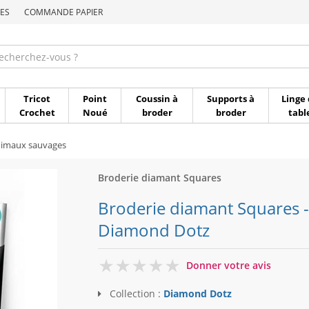
ES
COMMANDE PAPIER
Commande par référen
Tricot
Point
Coussin à
Supports à
Linge 
Crochet
Noué
broder
broder
tabl
imaux sauvages
Broderie diamant Squares
Broderie diamant Squares - 
Diamond Dotz
0
Donner votre avis
Collection :
Diamond Dotz