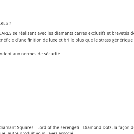
RES ?
RES se réalisent avec les diamants carrés exclusifs et brevet
ficie d’une finition de luxe et brille plus que le strass générique
ondent aux normes de sécurité.
iamant Squares - Lord of the serengeti - Diamond Dotz, la façon don
quel autre produit vous l'avez associé.