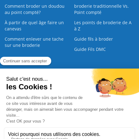
Comment broder un doudou
broderie traditionnelle Vs.
au point compté?
Point compté
À partir de quel âge faire un
Les points de broderie de A
canevas
à Z
Comment enlever une tache
Guide fils à broder
sur une broderie
Guide Fils DMC
Guide de la Broderie
Commande Papier
|
Qui sommes nous
|
Nous contacter
|
Paiement sécurisé
|
C.G.V
2008 - 2026 © CreaMagic. ALL Rights Reserved.