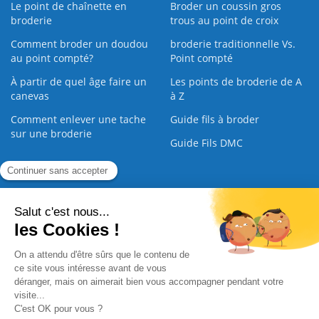
Le point de chaînette en
Broder un coussin gros
broderie
trous au point de croix
Comment broder un doudou
broderie traditionnelle Vs.
au point compté?
Point compté
À partir de quel âge faire un
Les points de broderie de A
canevas
à Z
Comment enlever une tache
Guide fils à broder
sur une broderie
Guide Fils DMC
Guide de la Broderie
Commande Papier
|
Qui sommes nous
|
Nous contacter
|
Paiement sécurisé
|
C.G.V