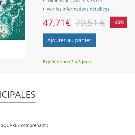
Dimension :
45 cm X 35 cm
Voir les informations détaillées
47,71
€
79,51 €
- 40%
Ajouter au panier
Expédié sous 3 à 5 Jours
NCIPALES
 SQUARES
comprenant :