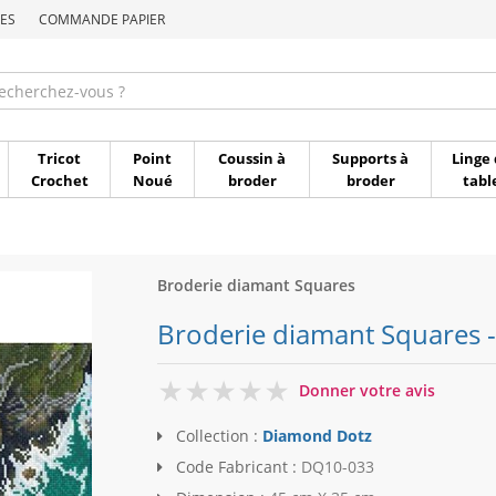
ES
COMMANDE PAPIER
Commande par référen
Tricot
Point
Coussin à
Supports à
Linge 
Crochet
Noué
broder
broder
tabl
Broderie diamant Squares
Broderie diamant Squares -
0
Donner votre avis
Collection :
Diamond Dotz
Code Fabricant :
DQ10-033