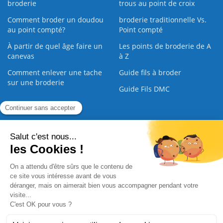
broderie
trous au point de croix
Comment broder un doudou
broderie traditionnelle Vs.
au point compté?
Point compté
À partir de quel âge faire un
Les points de broderie de A
canevas
à Z
Comment enlever une tache
Guide fils à broder
sur une broderie
Guide Fils DMC
Guide de la Broderie
Commande Papier
|
Qui sommes nous
|
Nous contacter
|
Paiement sécurisé
|
C.G.V