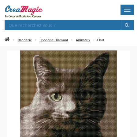
Togg
navi
Broderie
Broderie Diamant
Animaux
Chat