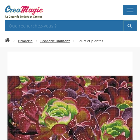
Togg
navi
Broderie
Broderie Diamant
Fleurs et plantes