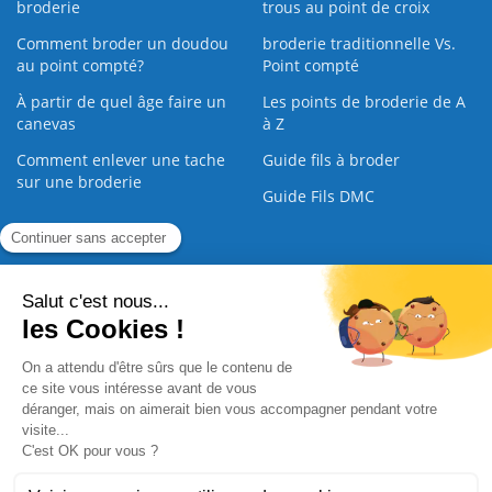
broderie
trous au point de croix
Comment broder un doudou
broderie traditionnelle Vs.
au point compté?
Point compté
À partir de quel âge faire un
Les points de broderie de A
canevas
à Z
Comment enlever une tache
Guide fils à broder
sur une broderie
Guide Fils DMC
Guide de la Broderie
Commande Papier
|
Qui sommes nous
|
Nous contacter
|
Paiement sécurisé
|
C.G.V