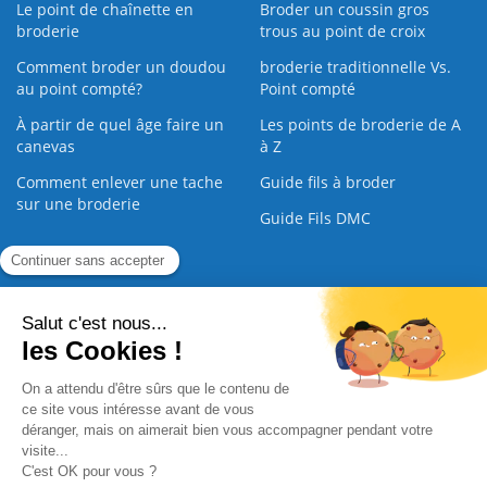
Le point de chaînette en
Broder un coussin gros
broderie
trous au point de croix
Comment broder un doudou
broderie traditionnelle Vs.
au point compté?
Point compté
À partir de quel âge faire un
Les points de broderie de A
canevas
à Z
Comment enlever une tache
Guide fils à broder
sur une broderie
Guide Fils DMC
Guide de la Broderie
Commande Papier
|
Qui sommes nous
|
Nous contacter
|
Paiement sécurisé
|
C.G.V