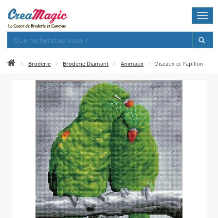
Togg
navi
Broderie
Broderie Diamant
Animaux
Oiseaux et Papillon