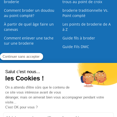
broderie
trous au point de croix
Comment broder un doudou
broderie traditionnelle Vs.
au point compté?
Point compté
À partir de quel âge faire un
Les points de broderie de A
canevas
à Z
Comment enlever une tache
Guide fils à broder
sur une broderie
Guide Fils DMC
Guide de la Broderie
Commande Papier
|
Qui sommes nous
|
Nous contacter
|
Paiement sécurisé
|
C.G.V