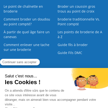
Le point de chaînette en
Broder un coussin gros
broderie
trous au point de croix
Comment broder un doudou
broderie traditionnelle Vs.
au point compté?
Point compté
À partir de quel âge faire un
Les points de broderie de A
canevas
à Z
Comment enlever une tache
Guide fils à broder
sur une broderie
Guide Fils DMC
Guide de la Broderie
Commande Papier
|
Qui sommes nous
|
Nous contacter
|
Paiement sécurisé
|
C.G.V