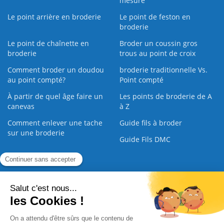
mesure
Le point arrière en broderie
Le point de feston en
broderie
Le point de chaînette en
Broder un coussin gros
broderie
trous au point de croix
Comment broder un doudou
broderie traditionnelle Vs.
au point compté?
Point compté
À partir de quel âge faire un
Les points de broderie de A
canevas
à Z
Comment enlever une tache
Guide fils à broder
sur une broderie
Guide Fils DMC
Guide de la Broderie
Commande Papier
|
Qui sommes nous
|
Nous contacter
|