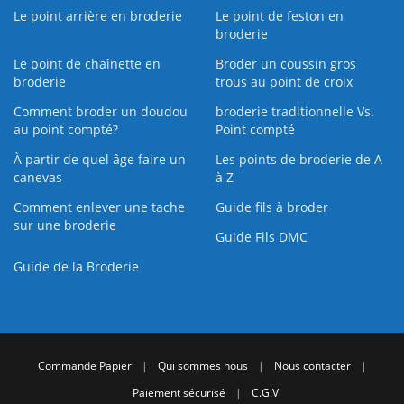
Le point arrière en broderie
Le point de feston en
broderie
Le point de chaînette en
Broder un coussin gros
broderie
trous au point de croix
Comment broder un doudou
broderie traditionnelle Vs.
au point compté?
Point compté
À partir de quel âge faire un
Les points de broderie de A
canevas
à Z
Comment enlever une tache
Guide fils à broder
sur une broderie
Guide Fils DMC
Guide de la Broderie
Commande Papier
|
Qui sommes nous
|
Nous contacter
|
Paiement sécurisé
|
C.G.V