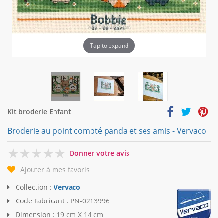
Tap to expand
Kit broderie Enfant
Broderie au point compté panda et ses amis - Vervaco
0
Donner votre avis
Ajouter à mes favoris
Collection :
Vervaco
Code Fabricant :
PN-0213996
Dimension :
19 cm X 14 cm