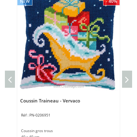
NEW
- 40%
NE
kit
Ve
Che
40 
Coussin Traineau - Vervaco
PN-0206951
Coussin gros trous
40 x 40 cm