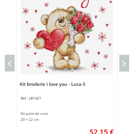
Kit
Kit 
18 
Kit broderie I love you - Luca-S
LB1421
Kit point de croix
20 × 22 cm
52,15
€