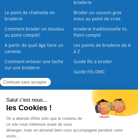
broderie
Le point de chaînette en
Broder un coussin gros
broderie
trous au point de croix
Comment broder un doudou
broderie traditionnelle Vs.
au point compté?
Point compté
À partir de quel âge faire un
Les points de broderie de A
canevas
à Z
Comment enlever une tache
Guide fils à broder
sur une broderie
Guide Fils DMC
Guide de la Broderie
Commande Papier
|
Qui sommes nous
|
Nous contacter
|
Paiement sécurisé
|
C.G.V