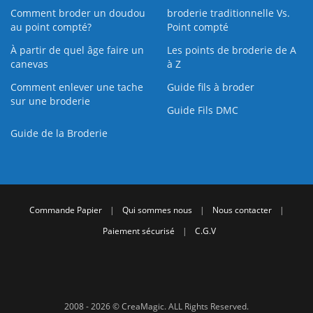
Comment broder un doudou
broderie traditionnelle Vs.
au point compté?
Point compté
À partir de quel âge faire un
Les points de broderie de A
canevas
à Z
Comment enlever une tache
Guide fils à broder
sur une broderie
Guide Fils DMC
Guide de la Broderie
Commande Papier
|
Qui sommes nous
|
Nous contacter
|
Paiement sécurisé
|
C.G.V
2008 - 2026 © CreaMagic. ALL Rights Reserved.