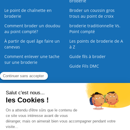
broderie
Le point de chaînette en
Broder un coussin gros
broderie
trous au point de croix
Comment broder un doudou
broderie traditionnelle Vs.
au point compté?
Point compté
À partir de quel âge faire un
Les points de broderie de A
canevas
à Z
Comment enlever une tache
Guide fils à broder
sur une broderie
Guide Fils DMC
Guide de la Broderie
Commande Papier
|
Qui sommes nous
|
Nous contacter
|
Paiement sécurisé
|
C.G.V