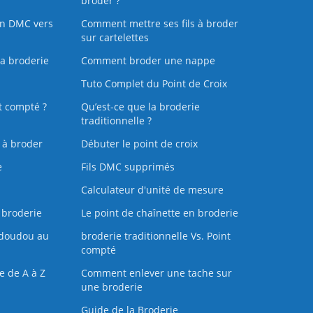
broder ?
on DMC vers
Comment mettre ses fils à broder
sur cartelettes
la broderie
Comment broder une nappe
Tuto Complet du Point de Croix
t compté ?
Qu’est-ce que la broderie
traditionnelle ?
s à broder
Débuter le point de croix
e
Fils DMC supprimés
Calculateur d'unité de mesure
 broderie
Le point de chaînette en broderie
doudou au
broderie traditionnelle Vs. Point
compté
e de A à Z
Comment enlever une tache sur
une broderie
Guide de la Broderie