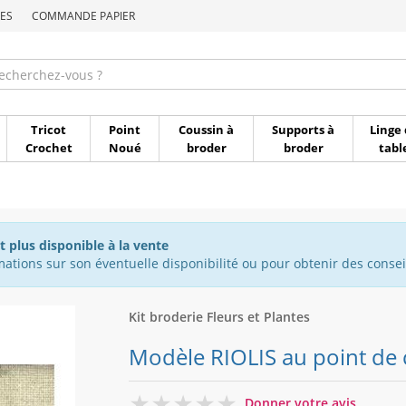
ES
COMMANDE PAPIER
Commande par référen
Tricot
Point
Coussin à
Supports à
Linge 
Crochet
Noué
broder
broder
tabl
t plus disponible à la vente
ations sur son éventuelle disponibilité ou pour obtenir des conseil
Kit broderie Fleurs et Plantes
Modèle RIOLIS au point de
0
Donner votre avis