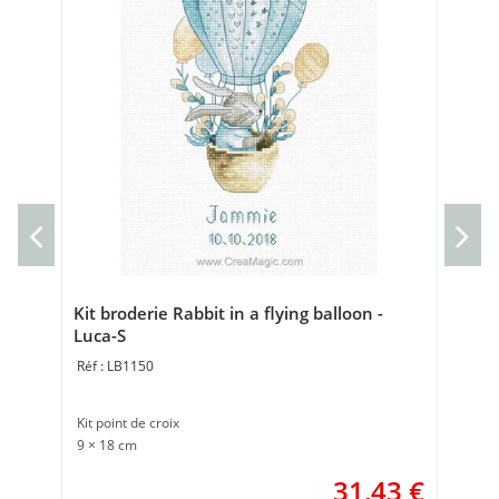
Kit
Kit 
12 
Kit broderie Rabbit in a flying balloon -
Luca-S
LB1150
Kit point de croix
9 × 18 cm
31,43
€