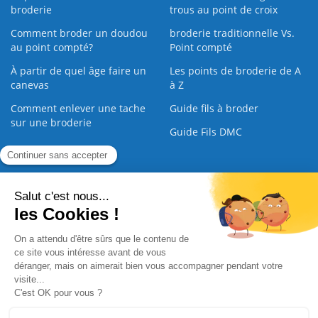
broderie
trous au point de croix
Comment broder un doudou
broderie traditionnelle Vs.
au point compté?
Point compté
À partir de quel âge faire un
Les points de broderie de A
canevas
à Z
Comment enlever une tache
Guide fils à broder
sur une broderie
Guide Fils DMC
Guide de la Broderie
Commande Papier
|
Qui sommes nous
|
Nous contacter
|
Paiement sécurisé
|
C.G.V