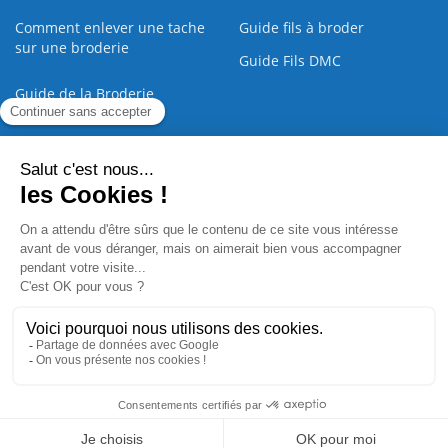
Comment enlever une tache
Guide fils à broder
sur une broderie
Guide Fils DMC
Guide de la Broderie
Commande Papier
|
Qui sommes nous
|
Nous contacter
|
Paiement sécurisé
|
C.G.V
2008 - 2026 © CreaMagic. ALL Rights Reserved.