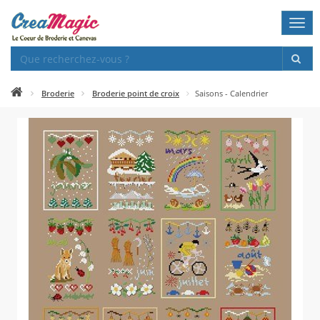
Togg
navi
Broderie
Broderie point de croix
Saisons - Calendrier