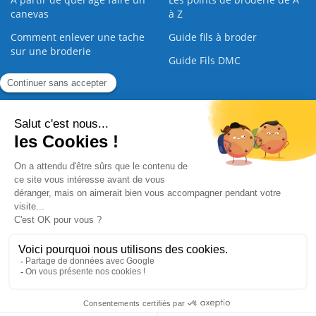
canevas
à Z
Comment enlever une tache
Guide fils à broder
sur une broderie
Guide Fils DMC
Guide de la Broderie
Commande Papier
|
Qui sommes nous
|
Nous contacter
|
Paiement sécurisé
|
C.G.V
2008 - 2026 © CreaMagic. ALL Rights Reserved.