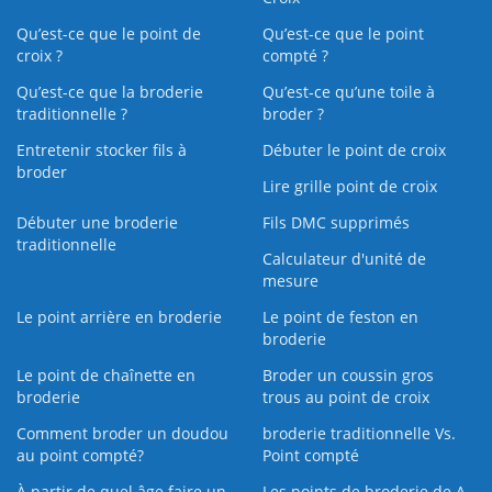
Qu’est-ce que le point de
Qu’est-ce que le point
croix ?
compté ?
Qu’est-ce que la broderie
Qu’est‑ce qu’une toile à
traditionnelle ?
broder ?
Entretenir stocker fils à
Débuter le point de croix
broder
Lire grille point de croix
Débuter une broderie
Fils DMC supprimés
traditionnelle
Calculateur d'unité de
mesure
Le point arrière en broderie
Le point de feston en
broderie
Le point de chaînette en
Broder un coussin gros
broderie
trous au point de croix
Comment broder un doudou
broderie traditionnelle Vs.
au point compté?
Point compté
À partir de quel âge faire un
Les points de broderie de A