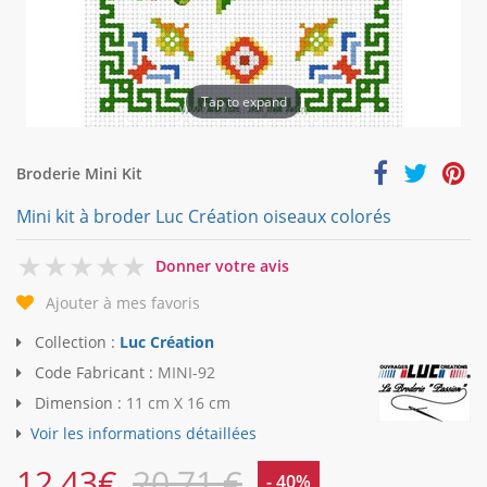
Tap to expand
Broderie Mini Kit
Mini kit à broder Luc Création oiseaux colorés
0
Donner votre avis
Ajouter à mes favoris
Collection :
Luc Création
Code Fabricant :
MINI-92
Dimension :
11 cm X 16 cm
Voir les informations détaillées
12,43
€
20,71 €
- 40%