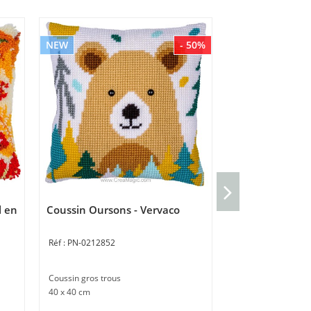
NEW
- 50%
NEW
Sachet de sent
Animaux d'hiver
Vervaco
l en
Coussin Oursons - Vervaco
PN-0207196
PN-0212852
Sachet de senteur 
point compté
Coussin gros trous
40 x 40 cm