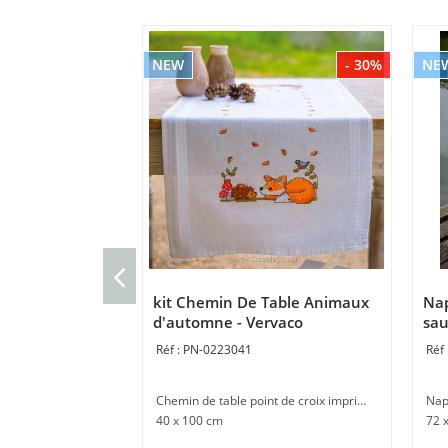
NEW
- 30%
NE
kit Chemin De Table Animaux
Nap
d'automne - Vervaco
sau
PN-0223041
Chemin de table point de croix imprimé
Nap
40 x 100 cm
72 