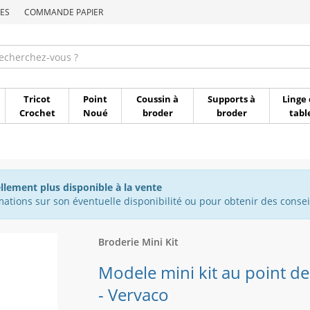
ES
COMMANDE PAPIER
Commande par référen
Tricot
Point
Coussin à
Supports à
Linge 
Crochet
Noué
broder
broder
tabl
ellement plus disponible à la vente
ations sur son éventuelle disponibilité ou pour obtenir des conseil
Broderie Mini Kit
Modele mini kit au point de 
- Vervaco