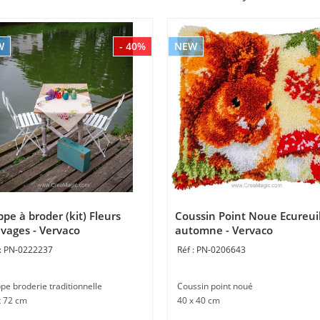
W
- 40%
NEW
pe à broder (kit) Fleurs
Coussin Point Noue Ecureui
vages - Vervaco
automne - Vervaco
PN-0222237
PN-0206643
pe broderie traditionnelle
Coussin point noué
x 72 cm
40 x 40 cm