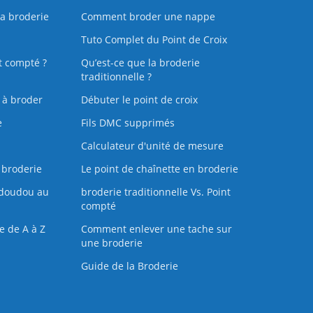
la broderie
Comment broder une nappe
Tuto Complet du Point de Croix
t compté ?
Qu’est-ce que la broderie
traditionnelle ?
s à broder
Débuter le point de croix
e
Fils DMC supprimés
Calculateur d'unité de mesure
 broderie
Le point de chaînette en broderie
doudou au
broderie traditionnelle Vs. Point
compté
e de A à Z
Comment enlever une tache sur
une broderie
Guide de la Broderie