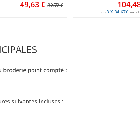
49,63
€
104,4
82.72 €
3 X 34.67€
ou
sans f
NCIPALES
au broderie point compté :
ures suivantes incluses :