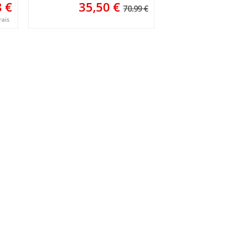
8
€
35,50
€
70.99 €
rais