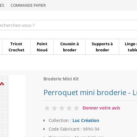
ES
COMMANDE PAPIER
Commande par référen
Tricot
Point
Coussin à
Supports à
Linge 
Crochet
Noué
broder
broder
tabl
Broderie Mini Kit
Perroquet mini broderie - L
0
Donner votre avis
Collection :
Luc Création
Code Fabricant :
MINI-94