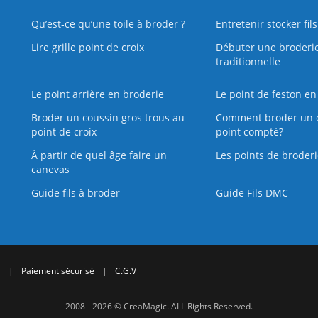
Qu’est‑ce qu’une toile à broder ?
Entretenir stocker fil
Lire grille point de croix
Débuter une broderi
traditionnelle
Le point arrière en broderie
Le point de feston en
Broder un coussin gros trous au
Comment broder un 
point de croix
point compté?
À partir de quel âge faire un
Les points de broderi
canevas
Guide fils à broder
Guide Fils DMC
r
|
Paiement sécurisé
|
C.G.V
2008 - 2026 © CreaMagic. ALL Rights Reserved.