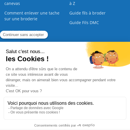
canevas
à Z
Comment enlever une tache
Guide fils à broder
sur une broderie
Guide Fils DMC
Guide de la Broderie
Commande Papier
|
Qui sommes nous
|
Nous contacter
|
Paiement sécurisé
|
C.G.V
2008 - 2026 © CreaMagic. ALL Rights Reserved.