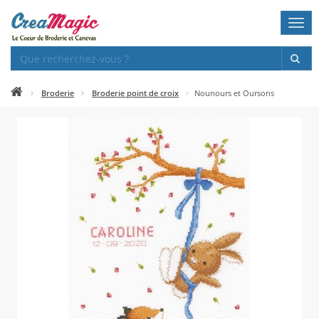
Togg
navi
Broderie
Broderie point de croix
Nounours et Oursons