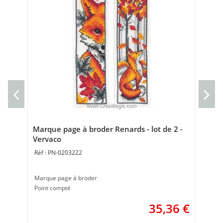
Set
Ve
Set
35 
Marque page à broder Renards - lot de 2 -
Vervaco
PN-0203222
Marque page à broder
Point compté
35,36
€