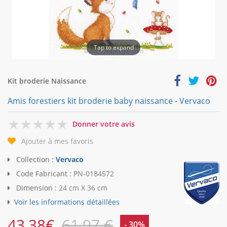
Tap to expand
Kit broderie Naissance
Amis forestiers kit broderie baby naissance - Vervaco
0
Donner votre avis
Ajouter à mes favoris
Collection :
Vervaco
Code Fabricant :
PN-0184572
Dimension :
24 cm X 36 cm
Voir les informations détaillées
43,38
€
61,97 €
- 30%