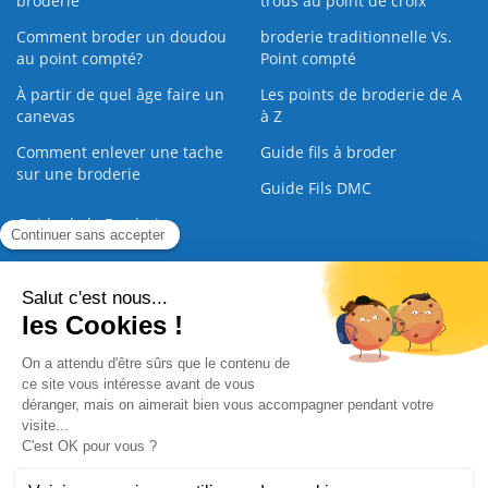
broderie
trous au point de croix
Comment broder un doudou
broderie traditionnelle Vs.
au point compté?
Point compté
À partir de quel âge faire un
Les points de broderie de A
canevas
à Z
Comment enlever une tache
Guide fils à broder
sur une broderie
Guide Fils DMC
Guide de la Broderie
Commande Papier
|
Qui sommes nous
|
Nous contacter
|
Paiement sécurisé
|
C.G.V