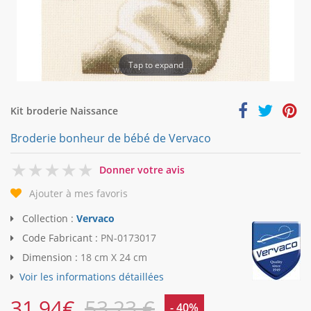
Tap to expand
Kit broderie Naissance
Broderie bonheur de bébé de Vervaco
0
Donner votre avis
Ajouter à mes favoris
Collection :
Vervaco
Code Fabricant :
PN-0173017
Dimension :
18 cm X 24 cm
Voir les informations détaillées
31,94
€
53,23 €
- 40%