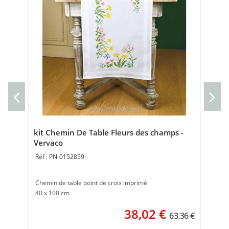
Cou
Cou
40 
kit Chemin De Table Fleurs des champs -
Vervaco
PN-0152859
Chemin de table point de croix imprimé
40 x 100 cm
38,02
€
63.36 €