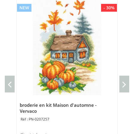
NEW
- 30%
NE
Bro
Ve
Bro
20 
broderie en kit Maison d'automne -
Vervaco
PN-0207257