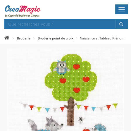
Togg
navi
Broderie
Broderie point de croix
Naissance et Tableau Prénom