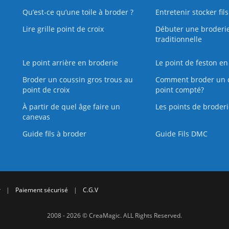
Qu’est‑ce qu’une toile à broder ?
Entretenir stocker fil
Lire grille point de croix
Débuter une broderi
traditionnelle
Le point arrière en broderie
Le point de feston en
Broder un coussin gros trous au
Comment broder un 
point de croix
point compté?
À partir de quel âge faire un
Les points de broderi
canevas
Guide fils à broder
Guide Fils DMC
r
|
Paiement sécurisé
|
C.G.V
2008 - 2026 © CreaMagic. ALL Rights Reserved.