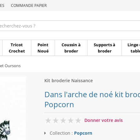
ES
COMMANDE PAPIER
Commande par référen
Tricot
Point
Coussin à
Supports à
Linge 
Crochet
Noué
broder
broder
tabl
et Oursons
Kit broderie Naissance
Dans l'arche de noé kit bro
Popcorn
0
Donner votre avis
Collection :
Popcorn