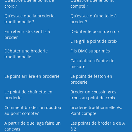
Qu’est-ce que le point de
Qu’est-ce que le point
croix ?
compté ?
Qu’est-ce que la broderie
Qu’est‑ce qu’une toile à
traditionnelle ?
broder ?
Entretenir stocker fils à
Débuter le point de croix
broder
Lire grille point de croix
Débuter une broderie
Fils DMC supprimés
traditionnelle
Calculateur d'unité de
mesure
Le point arrière en broderie
Le point de feston en
broderie
Le point de chaînette en
Broder un coussin gros
broderie
trous au point de croix
Comment broder un doudou
broderie traditionnelle Vs.
au point compté?
Point compté
À partir de quel âge faire un
Les points de broderie de A
canevas
à Z