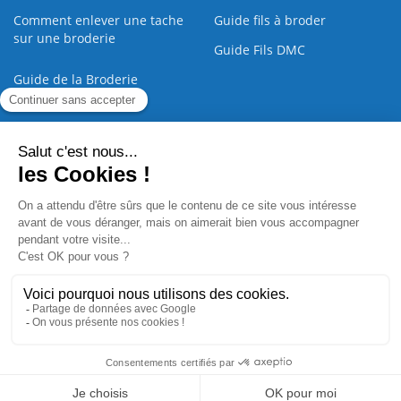
Comment enlever une tache
Guide fils à broder
sur une broderie
Guide Fils DMC
Guide de la Broderie
Commande Papier
|
Qui sommes nous
|
Nous contacter
|
Paiement sécurisé
|
C.G.V
2008 - 2026 © CreaMagic. ALL Rights Reserved.