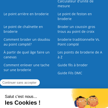
Calculateur d'unité de
mesure
Le point arrière en broderie
Le point de feston en
broderie
Le point de chaînette en
Broder un coussin gros
broderie
trous au point de croix
Comment broder un doudou
broderie traditionnelle Vs.
au point compté?
Point compté
À partir de quel âge faire un
Les points de broderie de A
canevas
à Z
Comment enlever une tache
Guide fils à broder
sur une broderie
Guide Fils DMC
Guide de la Broderie
Commande Papier
|
Qui sommes nous
|
Nous contacter
|