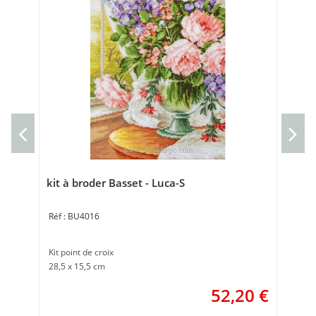
Kit
Kit 
21 
kit à broder Basset - Luca-S
BU4016
Kit point de croix
28,5 x 15,5 cm
52,20
€