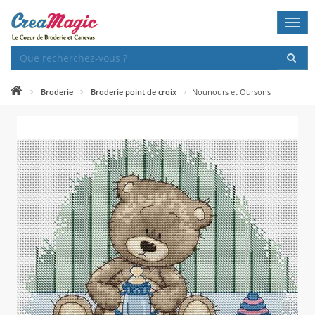
Togg
navi
Broderie
Broderie point de croix
Nounours et Oursons