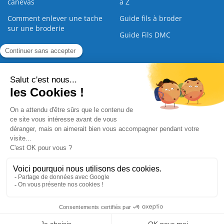
canevas
à Z
Comment enlever une tache
Guide fils à broder
sur une broderie
Guide Fils DMC
Guide de la Broderie
Commande Papier
|
Qui sommes nous
|
Nous contacter
|
Paiement sécurisé
|
C.G.V
2008 - 2026 © CreaMagic. ALL Rights Reserved.