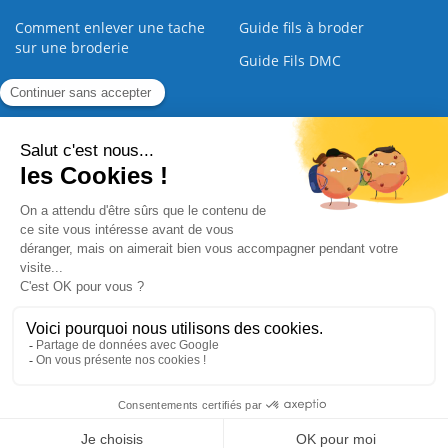
Comment enlever une tache
Guide fils à broder
sur une broderie
Guide Fils DMC
Guide de la Broderie
Commande Papier
|
Qui sommes nous
|
Nous contacter
|
Paiement sécurisé
|
C.G.V
2008 - 2026 © CreaMagic. ALL Rights Reserved.