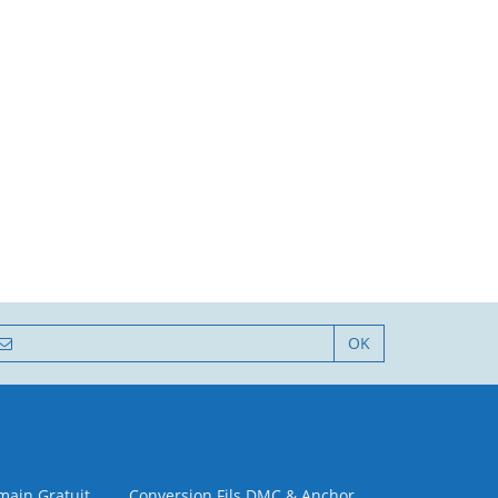
OK
 main Gratuit
Conversion Fils DMC & Anchor