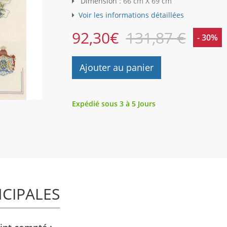
Dimension :
66 cm X 69 cm
Voir les informations détaillées
92,30
€
131,87 €
- 30%
Ajouter au panier
Expédié sous 3 à 5 Jours
NCIPALES