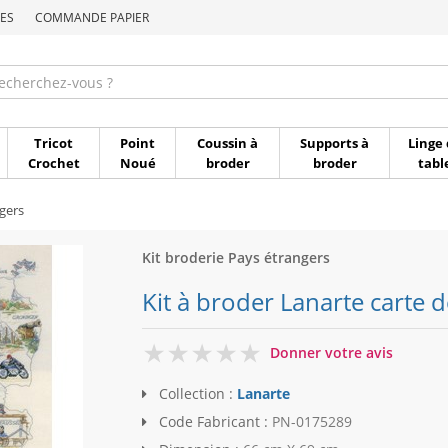
ES
COMMANDE PAPIER
Commande par référen
Tricot
Point
Coussin à
Supports à
Linge 
Crochet
Noué
broder
broder
tabl
gers
Kit broderie Pays étrangers
Kit à broder Lanarte carte 
0
Donner votre avis
Collection :
Lanarte
Code Fabricant :
PN-0175289