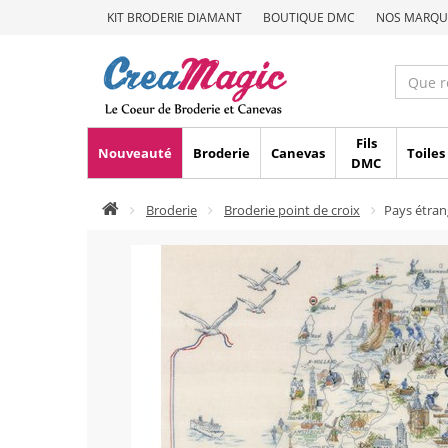
KIT BRODERIE DIAMANT
BOUTIQUE DMC
NOS MARQU
Fils
Nouveauté
Broderie
Canevas
Toiles
DMC
Broderie
Broderie point de croix
Pays étran