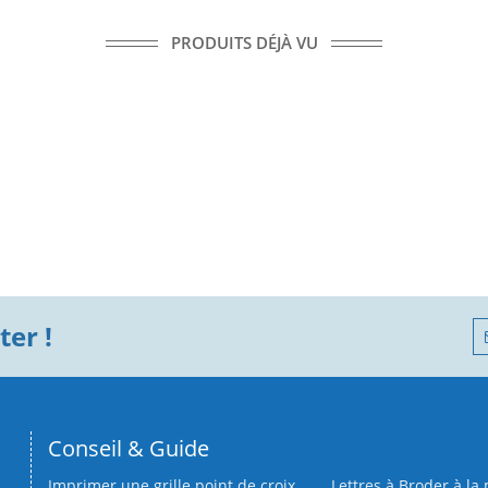
PRODUITS DÉJÀ VU
er !
Conseil & Guide
Imprimer une grille point de croix
Lettres à Broder à la