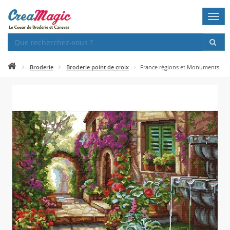
Togg
navi
Broderie
Broderie point de croix
France régions et Monuments