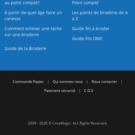
au point compté?
Point compté
À partir de quel âge faire un
Les points de broderie de A
canevas
à Z
Comment enlever une tache
Guide fils à broder
sur une broderie
Guide Fils DMC
Guide de la Broderie
Commande Papier
|
Qui sommes nous
|
Nous contacter
|
Paiement sécurisé
|
C.G.V
2008 - 2026 © CreaMagic. ALL Rights Reserved.