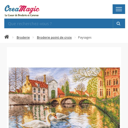
Togg
navi
Broderie
Broderie point de croix
Paysages