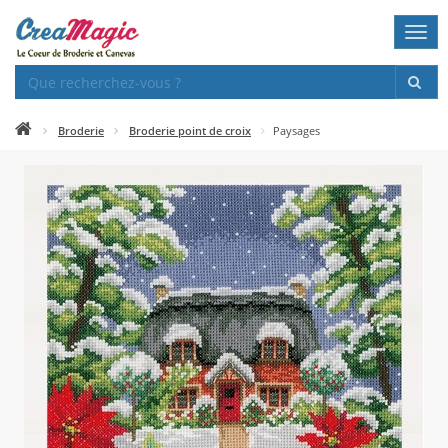
Togg
navi
Broderie
Broderie point de croix
Paysages