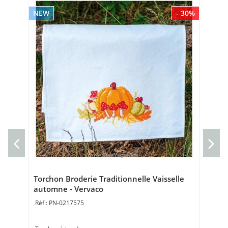
NEW
- 30%
NE
Kit
Ve
Kit 
20 
Torchon Broderie Traditionnelle Vaisselle
automne - Vervaco
PN-0217575