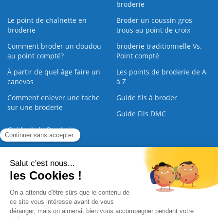
broderie
Le point de chaînette en
Broder un coussin gros
broderie
trous au point de croix
Comment broder un doudou
broderie traditionnelle Vs.
au point compté?
Point compté
À partir de quel âge faire un
Les points de broderie de A
canevas
à Z
Comment enlever une tache
Guide fils à broder
sur une broderie
Guide Fils DMC
Guide de la Broderie
Commande Papier
|
Qui sommes nous
|
Nous contacter
|
Paiement sécurisé
|
C.G.V