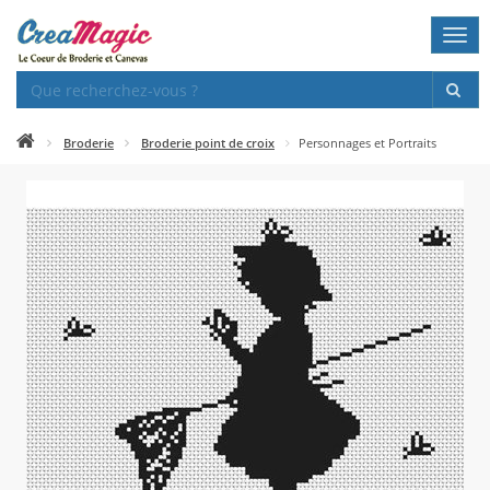
Togg
navi
Broderie
Broderie point de croix
Personnages et Portraits