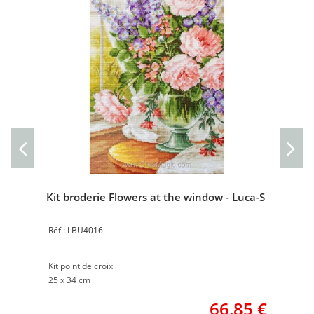
Kit
Kit 
13 
Kit broderie Flowers at the window - Luca-S
LBU4016
Kit point de croix
25 x 34 cm
66,85
€