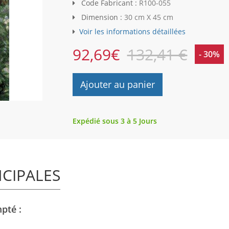
Code Fabricant :
R100-055
Dimension :
30 cm X 45 cm
Voir les informations détaillées
92,69
€
132,41 €
- 30%
Ajouter au panier
Expédié sous 3 à 5 Jours
NCIPALES
pté :