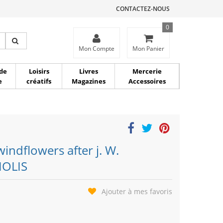
CONTACTEZ-NOUS
0
ce
Mon Compte
Mon Panier
de
Loisirs
Livres
Mercerie
e
créatifs
Magazines
Accessoires
windflowers after j. W.
IOLIS
Ajouter à mes favoris