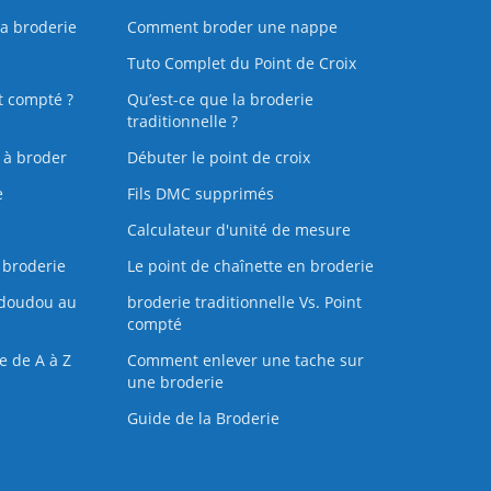
la broderie
Comment broder une nappe
Tuto Complet du Point de Croix
t compté ?
Qu’est-ce que la broderie
traditionnelle ?
s à broder
Débuter le point de croix
e
Fils DMC supprimés
Calculateur d'unité de mesure
 broderie
Le point de chaînette en broderie
doudou au
broderie traditionnelle Vs. Point
compté
e de A à Z
Comment enlever une tache sur
une broderie
Guide de la Broderie