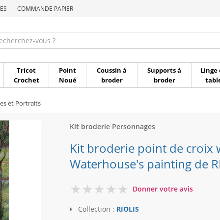
ES
COMMANDE PAPIER
Commande par référen
Tricot
Point
Coussin à
Supports à
Linge 
Crochet
Noué
broder
broder
tabl
s et Portraits
Kit broderie Personnages
Kit broderie point de croix 
Waterhouse's painting de R
0
Donner votre avis
Collection :
RIOLIS