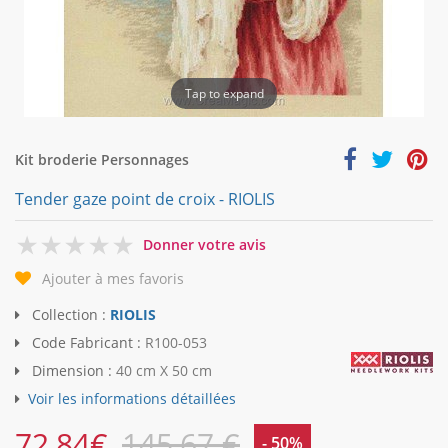
Tap to expand
Kit broderie Personnages
Tender gaze point de croix - RIOLIS
0
Donner votre avis
Ajouter à mes favoris
Collection :
RIOLIS
Code Fabricant :
R100-053
Dimension :
40 cm X 50 cm
Voir les informations détaillées
72,84
€
145,67 €
- 50%