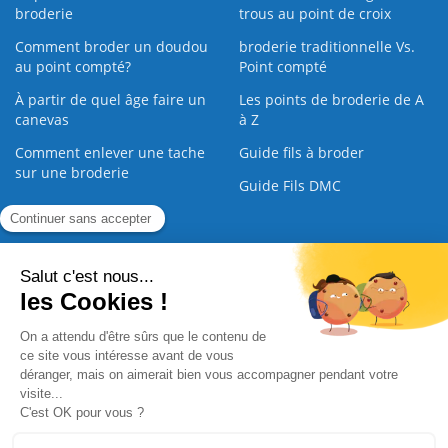
broderie
trous au point de croix
Comment broder un doudou
broderie traditionnelle Vs.
au point compté?
Point compté
À partir de quel âge faire un
Les points de broderie de A
canevas
à Z
Comment enlever une tache
Guide fils à broder
sur une broderie
Guide Fils DMC
Guide de la Broderie
Commande Papier
|
Qui sommes nous
|
Nous contacter
|
Paiement sécurisé
|
C.G.V