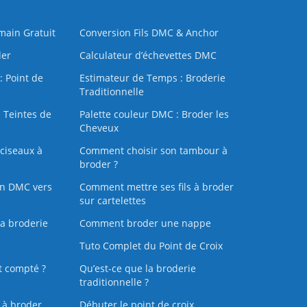
 main Gratuit
Conversion Fils DMC & Anchor
der
Calculateur d’échevettes DMC
: Point de
Estimateur de Temps : Broderie
Traditionnelle
 Teintes de
Palette couleur DMC : Broder les
Cheveux
ciseaux à
Comment choisir son tambour à
broder ?
on DMC vers
Comment mettre ses fils à broder
sur cartelettes
la broderie
Comment broder une nappe
Tuto Complet du Point de Croix
t compté ?
Qu’est-ce que la broderie
traditionnelle ?
s à broder
Débuter le point de croix