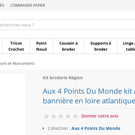
ES
COMMANDE PAPIER
Commande par référen
Tricot
Point
Coussin à
Supports à
Linge 
Crochet
Noué
broder
broder
tabl
gions et Monuments
Kit broderie Région
Aux 4 Points Du Monde kit 
bannière en loire atlantiqu
0
Donner votre avis
Collection :
Aux 4 Points Du Monde