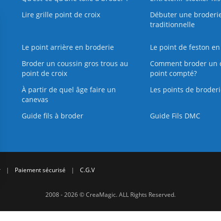
Lire grille point de croix
Débuter une broderi
traditionnelle
Le point arrière en broderie
Le point de feston en
Broder un coussin gros trous au
Comment broder un 
point de croix
point compté?
À partir de quel âge faire un
Les points de broderi
canevas
Guide fils à broder
Guide Fils DMC
r
|
Paiement sécurisé
|
C.G.V
2008 - 2026 © CreaMagic. ALL Rights Reserved.