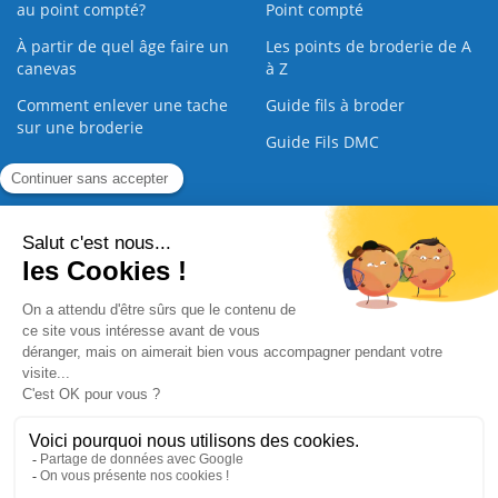
au point compté?
Point compté
À partir de quel âge faire un
Les points de broderie de A
canevas
à Z
Comment enlever une tache
Guide fils à broder
sur une broderie
Guide Fils DMC
Guide de la Broderie
Commande Papier
|
Qui sommes nous
|
Nous contacter
|
Paiement sécurisé
|
C.G.V
2008 - 2026 © CreaMagic. ALL Rights Reserved.