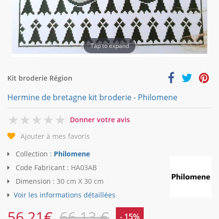
Tap to expand
Kit broderie Région
Hermine de bretagne kit broderie - Philomene
0
Donner votre avis
Ajouter à mes favoris
Collection :
Philomene
Code Fabricant :
HA03AB
Dimension :
30 cm X 30 cm
Voir les informations détaillées
56,21
€
66,13 €
- 15%