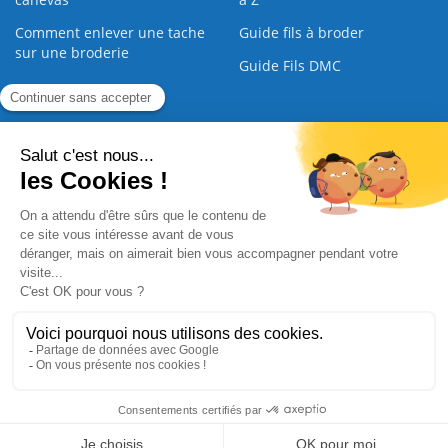
Comment enlever une tache
Guide fils à broder
sur une broderie
Guide Fils DMC
Guide de la Broderie
Commande Papier
|
Qui sommes nous
|
Nous contacter
|
Paiement sécurisé
|
C.G.V
2008 - 2026 © CreaMagic. ALL Rights Reserved.