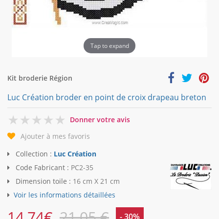
Tap to expand
Kit broderie Région
Luc Création broder en point de croix drapeau breton
0
Donner votre avis
Ajouter à mes favoris
Collection :
Luc Création
Code Fabricant :
PC2-35
Dimension toile :
16 cm X 21 cm
Voir les informations détaillées
14,74
€
21,05 €
- 30%