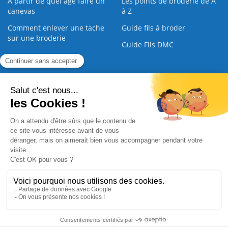
À partir de quel âge faire un
Les points de broderie de A
canevas
à Z
Comment enlever une tache
Guide fils à broder
sur une broderie
Guide Fils DMC
Guide de la Broderie
Commande Papier
|
Qui sommes nous
|
Nous contacter
|
Paiement sécurisé
|
C.G.V
2008 - 2026 © CreaMagic. ALL Rights Reserved.