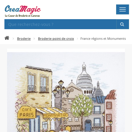
Togg
navi
Broderie
Broderie point de croix
France régions et Monuments