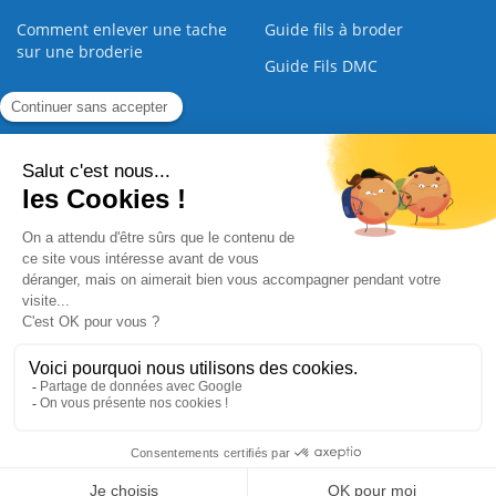
Comment enlever une tache
Guide fils à broder
sur une broderie
Guide Fils DMC
Guide de la Broderie
Commande Papier
|
Qui sommes nous
|
Nous contacter
|
Paiement sécurisé
|
C.G.V
2008 - 2026 © CreaMagic. ALL Rights Reserved.