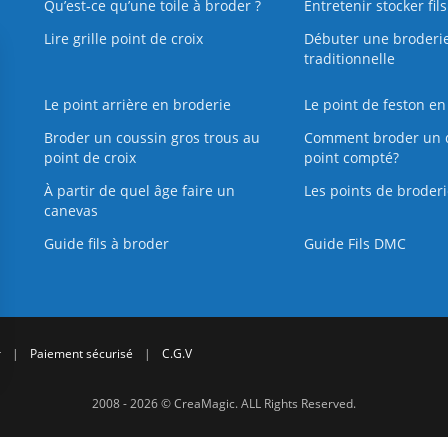
Qu’est‑ce qu’une toile à broder ?
Entretenir stocker fil
Lire grille point de croix
Débuter une broderi
traditionnelle
Le point arrière en broderie
Le point de feston en
Broder un coussin gros trous au
Comment broder un 
point de croix
point compté?
À partir de quel âge faire un
Les points de broderi
canevas
Guide fils à broder
Guide Fils DMC
r
|
Paiement sécurisé
|
C.G.V
2008 - 2026 © CreaMagic. ALL Rights Reserved.