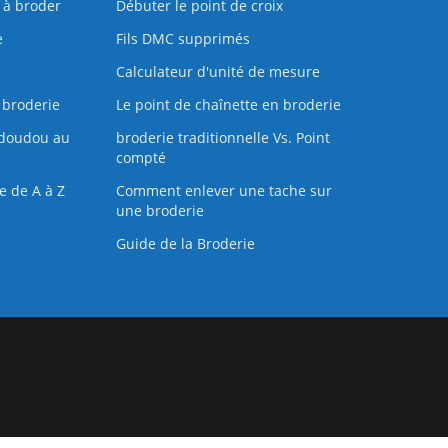
s à broder
Débuter le point de croix
e
Fils DMC supprimés
Calculateur d'unité de mesure
 broderie
Le point de chaînette en broderie
doudou au
broderie traditionnelle Vs. Point
compté
e de A à Z
Comment enlever une tache sur
une broderie
Guide de la Broderie