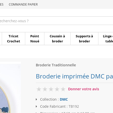
ES
COMMANDE PAPIER
Commande par référen
Tricot
Point
Coussin à
Supports à
Linge 
Crochet
Noué
broder
broder
tabl
Broderie Traditionnelle
Broderie imprimée DMC pay
0
Donner votre avis
Collection :
DMC
Code Fabricant :
TB192