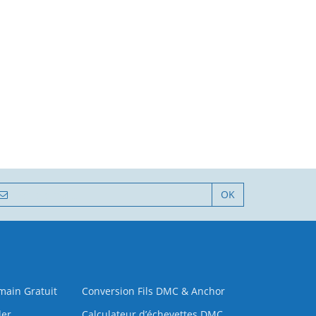
OK
 main Gratuit
Conversion Fils DMC & Anchor
der
Calculateur d’échevettes DMC