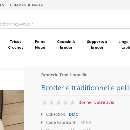
ES
COMMANDE PAPIER
Commande par référen
Tricot
Point
Coussin à
Supports à
Linge 
Crochet
Noué
broder
broder
tabl
Broderie Traditionnelle
Broderie traditionnelle oeil
0
Donner votre avis
Collection :
DMC
Code Fabricant :
TB163