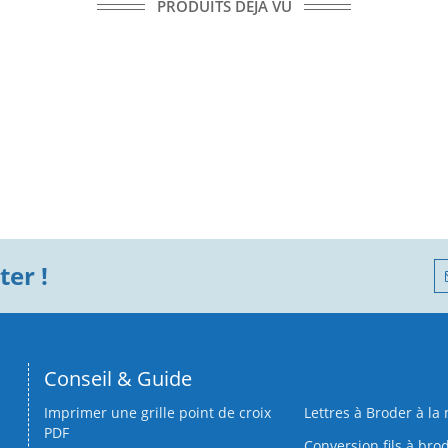
PRODUITS DÉJÀ VU
er !
Conseil & Guide
Imprimer une grille point de croix
Lettres à Broder à la
PDF
Conversion fils à bro