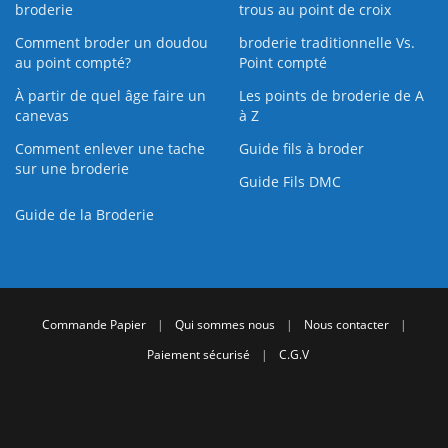
broderie
trous au point de croix
Comment broder un doudou
broderie traditionnelle Vs.
au point compté?
Point compté
À partir de quel âge faire un
Les points de broderie de A
canevas
à Z
Comment enlever une tache
Guide fils à broder
sur une broderie
Guide Fils DMC
Guide de la Broderie
Commande Papier
|
Qui sommes nous
|
Nous contacter
|
Paiement sécurisé
|
C.G.V