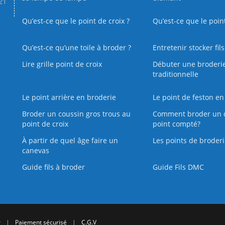
.21
Qu’est-ce que le point de croix ?
Qu’est-ce que le poin
Qu’est‑ce qu’une toile à broder ?
Entretenir stocker fil
Lire grille point de croix
Débuter une broderi
traditionnelle
Le point arrière en broderie
Le point de feston en
Broder un coussin gros trous au
Comment broder un 
point de croix
point compté?
À partir de quel âge faire un
Les points de broderi
canevas
Guide fils à broder
Guide Fils DMC
r
|
Paiement sécurisé
|
C.G.V