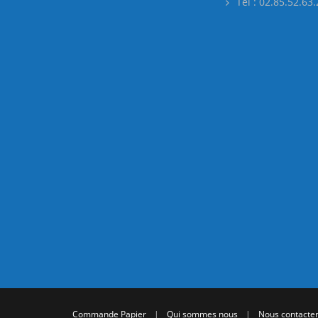
Tél : 02.85.52.63
Commande Papier
|
Qui sommes nous
|
Nous contacte