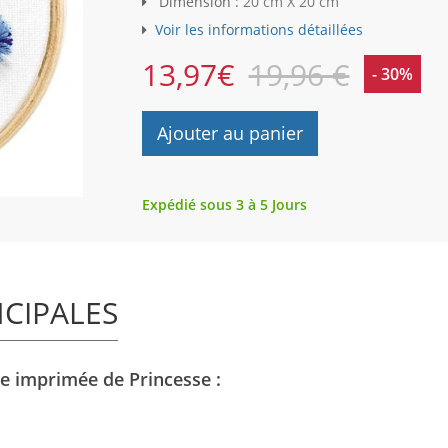
Dimension :
20 cm X 20 cm
Voir les informations détaillées
13,97
€
19,96 €
- 30%
Ajouter au panier
Expédié sous 3 à 5 Jours
NCIPALES
ie imprimée de Princesse :