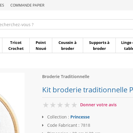
ES
COMMANDE PAPIER
Commande par référen
Tricot
Point
Coussin à
Supports à
Linge 
Crochet
Noué
broder
broder
tabl
Broderie Traditionnelle
Kit broderie traditionnelle 
0
Donner votre avis
Collection :
Princesse
Code Fabricant :
7818