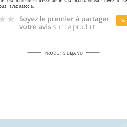
e traditionnelle Princesse bleuets, la façon dont vous l'avez utilis
ous l'avez associé.
Soyez le premier à partager
Don
votre avis
sur ce produit
PRODUITS DÉJÀ VU