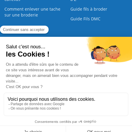
Comment enlever une tache
Guide fils à broder
sur une broderie
Guide Fils DMC
Guide de la Broderie
Commande Papier
|
Qui sommes nous
|
Nous contacter
|
Paiement sécurisé
|
C.G.V
2008 - 2026 © CreaMagic. ALL Rights Reserved.